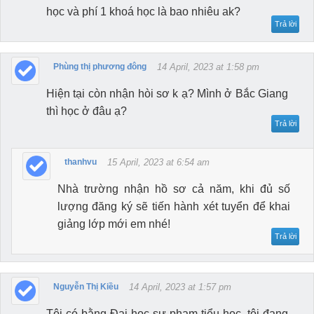
học và phí 1 khoá học là bao nhiêu ak?
Trả lời
Phùng thị phương đông
14 April, 2023 at 1:58 pm
Hiện tại còn nhận hòi sơ k ạ? Mình ở Bắc Giang
thì học ở đâu ạ?
Trả lời
thanhvu
15 April, 2023 at 6:54 am
Nhà trường nhận hồ sơ cả năm, khi đủ số
lượng đăng ký sẽ tiến hành xét tuyển để khai
giảng lớp mới em nhé!
Trả lời
Nguyễn Thị Kiều
14 April, 2023 at 1:57 pm
Tôi có bằng Đại học sư phạm tiểu học, tôi đang