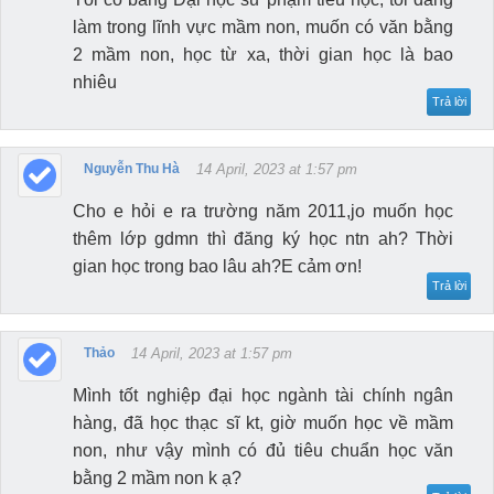
làm trong lĩnh vực mầm non, muốn có văn bằng
2 mầm non, học từ xa, thời gian học là bao
nhiêu
Trả lời
Nguyễn Thu Hà
14 April, 2023 at 1:57 pm
Cho e hỏi e ra trường năm 2011,jo muốn học
thêm lớp gdmn thì đăng ký học ntn ah? Thời
gian học trong bao lâu ah?E cảm ơn!
Trả lời
Thảo
14 April, 2023 at 1:57 pm
Mình tốt nghiệp đại học ngành tài chính ngân
hàng, đã học thạc sĩ kt, giờ muốn học về mầm
non, như vậy mình có đủ tiêu chuẩn học văn
bằng 2 mầm non k ạ?