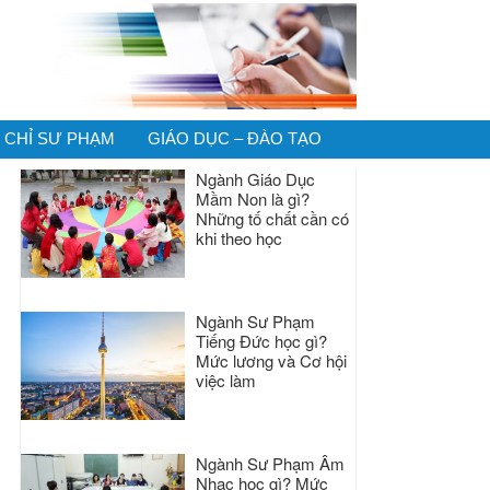
CHỈ SƯ PHẠM
GIÁO DỤC – ĐÀO TẠO
Ngành Giáo Dục
Mầm Non là gì?
Những tố chất cần có
khi theo học
Ngành Sư Phạm
Tiếng Đức học gì?
Mức lương và Cơ hội
việc làm
Ngành Sư Phạm Âm
Nhạc học gì? Mức