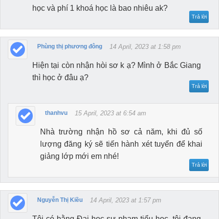
học và phí 1 khoá học là bao nhiêu ak?
Trả lời
Phùng thị phương đông
14 April, 2023 at 1:58 pm
Hiện tại còn nhận hòi sơ k ạ? Mình ở Bắc Giang
thì học ở đâu ạ?
Trả lời
thanhvu
15 April, 2023 at 6:54 am
Nhà trường nhận hồ sơ cả năm, khi đủ số
lượng đăng ký sẽ tiến hành xét tuyển để khai
giảng lớp mới em nhé!
Trả lời
Nguyễn Thị Kiều
14 April, 2023 at 1:57 pm
Tôi có bằng Đại học sư phạm tiểu học, tôi đang