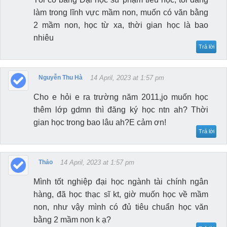
làm trong lĩnh vực mầm non, muốn có văn bằng
2 mầm non, học từ xa, thời gian học là bao
nhiêu
Trả lời
Nguyễn Thu Hà
14 April, 2023 at 1:57 pm
Cho e hỏi e ra trường năm 2011,jo muốn học
thêm lớp gdmn thì đăng ký học ntn ah? Thời
gian học trong bao lâu ah?E cảm ơn!
Trả lời
Thảo
14 April, 2023 at 1:57 pm
Mình tốt nghiệp đại học ngành tài chính ngân
hàng, đã học thạc sĩ kt, giờ muốn học về mầm
non, như vậy mình có đủ tiêu chuẩn học văn
bằng 2 mầm non k ạ?