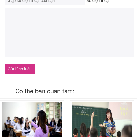
Số điện thoại
*
Co the ban quan tam: