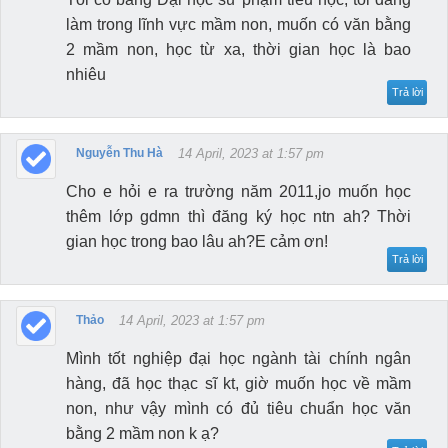
làm trong lĩnh vực mầm non, muốn có văn bằng
2 mầm non, học từ xa, thời gian học là bao
nhiêu
Trả lời
Nguyễn Thu Hà
14 April, 2023 at 1:57 pm
Cho e hỏi e ra trường năm 2011,jo muốn học
thêm lớp gdmn thì đăng ký học ntn ah? Thời
gian học trong bao lâu ah?E cảm ơn!
Trả lời
Thảo
14 April, 2023 at 1:57 pm
Mình tốt nghiệp đại học ngành tài chính ngân
hàng, đã học thạc sĩ kt, giờ muốn học về mầm
non, như vậy mình có đủ tiêu chuẩn học văn
bằng 2 mầm non k ạ?