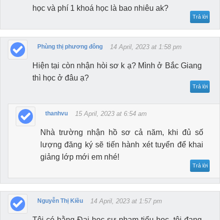
học và phí 1 khoá học là bao nhiêu ak?
Trả lời
Phùng thị phương đông
14 April, 2023 at 1:58 pm
Hiện tại còn nhận hòi sơ k ạ? Mình ở Bắc Giang
thì học ở đâu ạ?
Trả lời
thanhvu
15 April, 2023 at 6:54 am
Nhà trường nhận hồ sơ cả năm, khi đủ số
lượng đăng ký sẽ tiến hành xét tuyển để khai
giảng lớp mới em nhé!
Trả lời
Nguyễn Thị Kiều
14 April, 2023 at 1:57 pm
Tôi có bằng Đại học sư phạm tiểu học, tôi đang