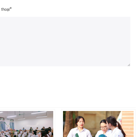
 thoại
*