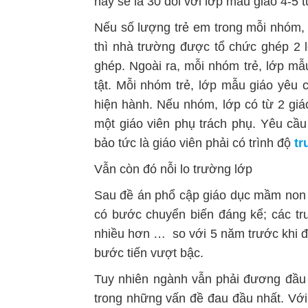
này sẽ là 30 đối với lớp mẫu giáo 4-5 tu
Nếu số lượng trẻ em trong mỗi nhóm, 
thì nhà trường được tổ chức ghép 2 
ghép. Ngoài ra, mỗi nhóm trẻ, lớp mẫ
tật. Mỗi nhóm trẻ, lớp mẫu giáo yêu 
hiện hành. Nếu nhóm, lớp có từ 2 giáo 
một giáo viên phụ trách phụ. Yêu cầ
bảo tức là giáo viên phải có trình độ
tr
Vẫn còn đó nỗi lo trường lớp
Sau đề án phổ cập giáo dục mầm non 
có bước chuyển biến đáng kể; các tr
nhiều hơn … so với 5 năm trước khi đ
bước tiến vượt bậc.
Tuy nhiên ngành vẫn phải đương đầu 
trong những vấn đề đau đầu nhất. Với 