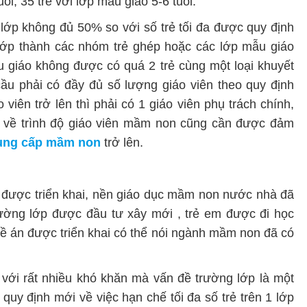
ổi; 35 trẻ với lớp mẫu giáo 5-6 tuổi.
lớp không đủ 50% so với số trẻ tối đa được quy định
lớp thành các nhóm trẻ ghép hoặc các lớp mẫu giáo
u giáo không được có quá 2 trẻ cùng một loại khuyết
cầu phải có đầy đủ số lượng giáo viên theo quy định
viên trở lên thì phải có 1 giáo viên phụ trách chính,
u về trình độ giáo viên mầm non cũng cần được đảm
ung cấp mầm non
trở lên.
được triển khai, nền giáo dục mầm non nước nhà đã
ường lớp được đầu tư xây mới , trẻ em được đi học
ề án được triển khai có thể nói ngành mầm non đã có
với rất nhiều khó khăn mà vấn đề trường lớp là một
quy định mới về việc hạn chế tối đa số trẻ trên 1 lớp