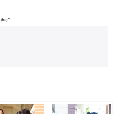
 thoại
*