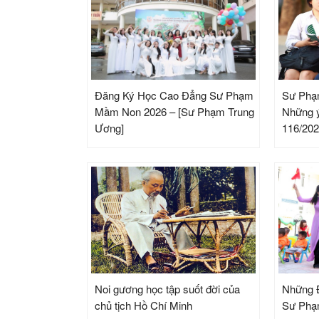
Đăng Ký Học Cao Đẳng Sư Phạm
Sư Phạ
Mầm Non 2026 – [Sư Phạm Trung
Những ý
Ương]
116/20
Noi gương học tập suốt đời của
Những Đ
chủ tịch Hồ Chí Minh
Sư Ph