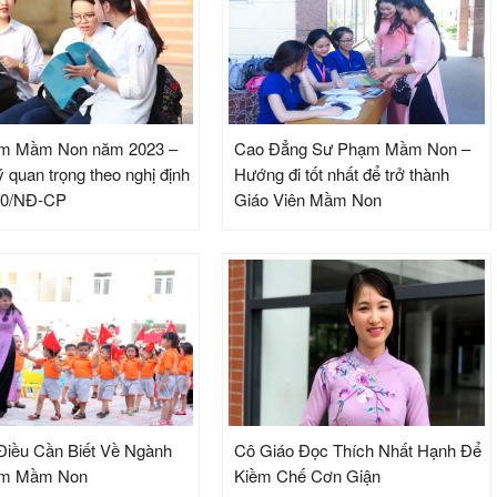
m Mầm Non năm 2023 –
Cao Đẳng Sư Phạm Mầm Non –
 quan trọng theo nghị định
Hướng đi tốt nhất để trở thành
20/NĐ-CP
Giáo Viên Mầm Non
iều Cần Biết Về Ngành
Cô Giáo Đọc Thích Nhất Hạnh Để
ạm Mầm Non
Kiềm Chế Cơn Giận