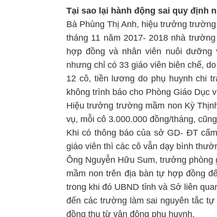
Tại sao lại hành động sai quy định 
Bà Phùng Thị Anh, hiệu trưởng trường
tháng 11 năm 2017- 2018 nhà trường c
hợp đồng và nhân viên nuôi dưỡng v
nhưng chỉ có 33 giáo viên biên chế, d
12 cô, tiền lương do phụ huynh chi t
không trình báo cho Phòng Giáo Dục v
Hiệu trưởng trường mầm non Kỳ Thịnh 
vụ, mỗi cô 3.000.000 đồng/tháng, cũn
Khi có thông báo của sở GD- ĐT cấm 
giáo viên thì các cô vẫn dạy bình thườ
Ông Nguyễn Hữu Sum, trưởng phòng giá
mầm non trên địa bàn tự hợp đồng đến
trong khi đó UBND tỉnh và Sở liên qu
đến các trường làm sai nguyên tắc tự 
đồng thu từ vận động phụ huynh.