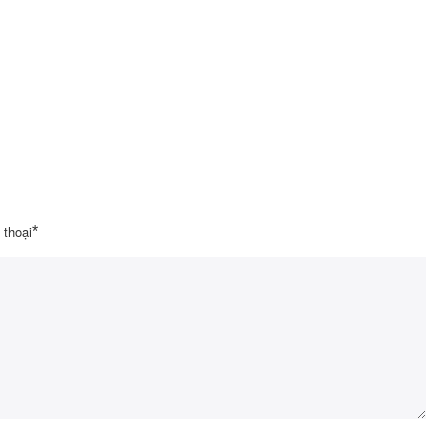
 thoại
*