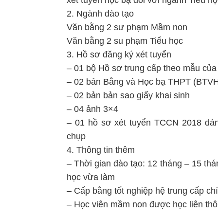
xét tuyển học bạ đối với ngành Tiểu họ
2. Ngành đào tạo
Văn bằng 2 sư phạm Mầm non
Văn bằng 2 su phạm Tiểu học
3. Hồ sơ đăng ký xét tuyển
– 01 bộ Hồ sơ trung cấp theo mẫu c
– 02 bản Bằng và Học bạ THPT (BTVH
– 02 bản bản sao giấy khai sinh
– 04 ảnh 3×4
– 01 hồ sơ xét tuyển TCCN 2018 dán
chụp
4. Thông tin thêm
– Thời gian đào tạo: 12 tháng – 15 thá
học vừa làm
– Cấp bằng tốt nghiệp hệ trung cấp ch
– Học viên mầm non được học liên thô