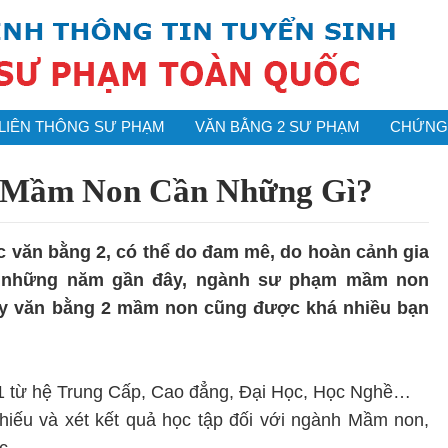
LIÊN THÔNG SƯ PHẠM
VĂN BẰNG 2 SƯ PHẠM
CHỨNG 
 Mầm Non Cần Những Gì?
c văn bằng 2, có thể do đam mê, do hoàn cảnh gia
ng những năm gần đây, ngành sư phạm mầm non
vậy văn bằng 2 mầm non cũng được khá nhiều bạn
 1 từ hệ Trung Cấp, Cao đẳng, Đại Học, Học Nghề…
hiếu và xét kết quả học tập đối với ngành Mầm non,