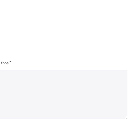
 thoại
*