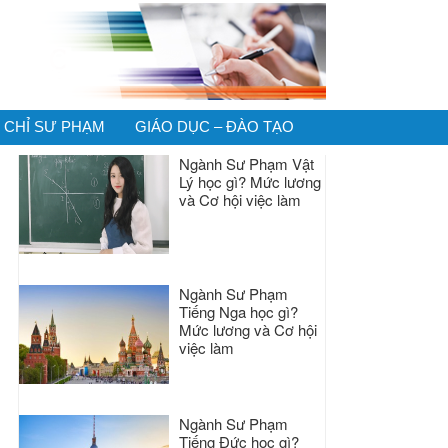
CHỈ SƯ PHẠM
GIÁO DỤC – ĐÀO TẠO
Ngành Sư Phạm Vật
Lý học gì? Mức lương
và Cơ hội việc làm
Ngành Sư Phạm
Tiếng Nga học gì?
Mức lương và Cơ hội
việc làm
Ngành Sư Phạm
Tiếng Đức học gì?