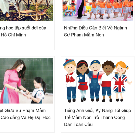
ng học tập suốt đời của
Những Điều Cần Biết Về Ngành
h Hồ Chí Minh
Sư Phạm Mầm Non
iệt Giữa Sư Phạm Mầm
Tiếng Anh Giỏi, Kỹ Năng Tốt Giúp
 Cao đẳng Và Hệ Đại Học
Trẻ Mầm Non Trở Thành Công
Dân Toàn Cầu