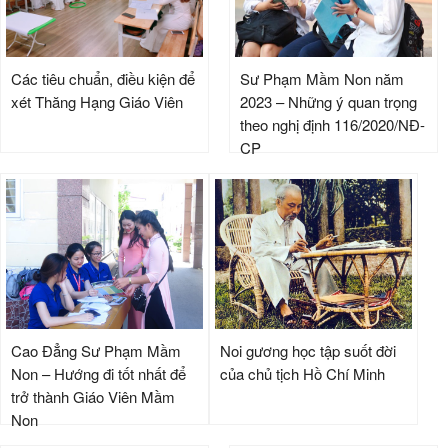
Các tiêu chuẩn, điều kiện để
Sư Phạm Mầm Non năm
xét Thăng Hạng Giáo Viên
2023 – Những ý quan trọng
theo nghị định 116/2020/NĐ-
CP
Cao Đẳng Sư Phạm Mầm
Noi gương học tập suốt đời
Non – Hướng đi tốt nhất để
của chủ tịch Hồ Chí Minh
trở thành Giáo Viên Mầm
Non