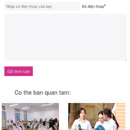
Số điện thoại
*
Co the ban quan tam: