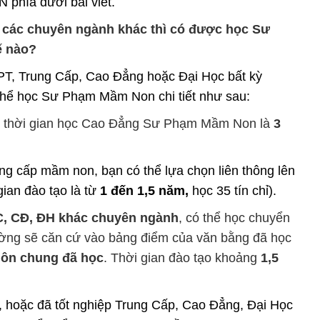
phía dưới bài viết.
ĐH các chuyên ngành khác thì có được học Sư
ế nào?
HPT, Trung Cấp, Cao Đẳng hoặc Đại Học bất kỳ
hể học Sư Phạm Mầm Non chi tiết như sau:
, thời gian học Cao Đẳng Sư Phạm Mầm Non là
3
rung cấp mầm non, bạn có thể lựa chọn liên thông lên
an đào tạo là từ
1 đến 1,5 năm,
học 35 tín chỉ).
TC, CĐ, ĐH khác chuyên ngành
, có thể học chuyển
ng sẽ căn cứ vào bảng điểm của văn bằng đã học
ôn chung đã học
. Thời gian đào tạo khoảng
1,5
 hoặc đã tốt nghiệp Trung Cấp, Cao Đẳng, Đại Học