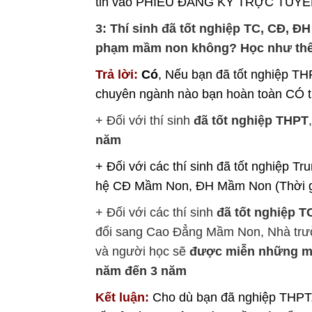
tin vào PHIẾU ĐĂNG KÝ TRỰC TUYẾN 
3: Thí sinh đã tốt nghiệp TC, CĐ, 
phạm mầm non không? Học như th
Trả lời:
Có
, Nếu bạn đã tốt nghiệp T
chuyên ngành nào bạn hoàn toàn CÓ t
+ Đối với thí sinh
đã tốt nghiệp THPT
năm
+ Đối với các thí sinh đã tốt nghiệp T
hệ CĐ Mầm Non, ĐH Mầm Non (Thời gi
+ Đối với các thí sinh
đã tốt nghiệp 
đổi sang Cao Đẳng Mầm Non, Nhà trườ
và người học sẽ
được miễn những m
năm đến 3 năm
Kết luận:
Cho dù bạn đã nghiệp THPT,