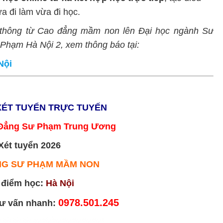
a đi làm vừa đi học.
n thông từ Cao đẳng mầm non lên Đại học ngành Sư
Phạm Hà Nội 2, xem thông báo tại:
Nội
XÉT TUYỂN TRỰC TUYẾN
Đẳng Sư Phạm Trung Ương
Xét tuyển 2026
NG SƯ PHẠM MẦM NON
 điểm học:
Hà Nội
0978.501.245
tư vấn nhanh: