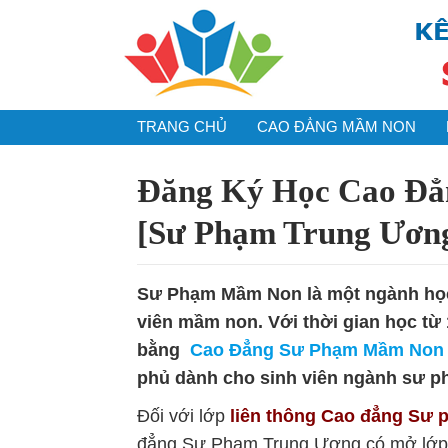
TRANG CHỦ
CAO ĐẲNG MẦM NON
Đăng Ký Học Cao Đẳ
[Sư Phạm Trung Ươn
Sư Phạm Mầm Non là một ngành học
viên mầm non. Với thời gian học từ 
bằng
Cao Đẳng Sư Phạm Mầm Non
phủ dành cho sinh viên ngành sư p
Đối với lớp
liên thông Cao đẳng Sư
đẳng Sư Phạm Trung Ương có mở lớ