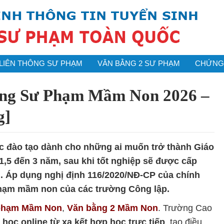
LIÊN THÔNG SƯ PHẠM
VĂN BẰNG 2 SƯ PHẠM
CHỨNG 
ng Sư Phạm Mầm Non 2026 –
g]
 đào tạo dành cho những ai muốn trở thành Giáo
1,5 đến 3 năm, sau khi tốt nghiệp sẽ được cấp
. Áp dụng nghị định 116/2020/NĐ-CP của chính
hạm mầm non của các trường Công lập.
 phạm Mầm Non
,
Văn bằng 2 Mầm Non
. Trường Cao
p
học online từ xa kết hợp học trực tiếp
, tạo điều