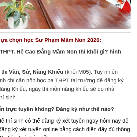
i lựa chọn học Sư Phạm Mầm Non 2026:
ệp THPT. Hệ Cao Đẳng Mầm Non thi khối gì? hình
thi
Văn, Sử, Năng Khiếu
(khối M05)
.
Tuy nhiên
sinh chỉ cần nộp học bạ THPT tại trường để đăng ký
Năng Khiếu, ngày thi môn năng khiếu sẽ do nhà
hí sinh.
yển trực tuyến không? Đăng ký như thế nào?
để thí sinh có thể đăng ký xét tuyển ngay hôm nay để
 đăng ký xét tuyển online bằng cách điền đầy đủ thông