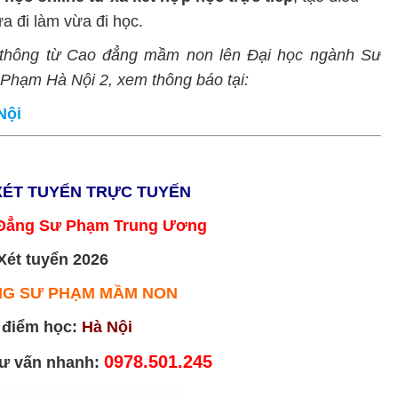
a đi làm vừa đi học.
n thông từ Cao đẳng mầm non lên Đại học ngành Sư
Phạm Hà Nội 2, xem thông báo tại:
Nội
XÉT TUYỂN TRỰC TUYẾN
Đẳng Sư Phạm Trung Ương
Xét tuyển 2026
NG SƯ PHẠM MẦM NON
 điểm học:
Hà Nội
0978.501.245
tư vấn nhanh: