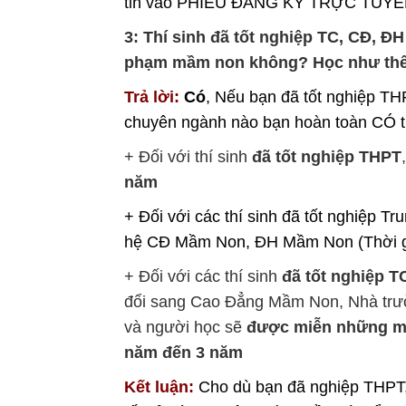
tin vào PHIẾU ĐĂNG KÝ TRỰC TUYẾN 
3: Thí sinh đã tốt nghiệp TC, CĐ, 
phạm mầm non không? Học như th
Trả lời:
Có
, Nếu bạn đã tốt nghiệp T
chuyên ngành nào bạn hoàn toàn CÓ t
+ Đối với thí sinh
đã tốt nghiệp THPT
năm
+ Đối với các thí sinh đã tốt nghiệp T
hệ CĐ Mầm Non, ĐH Mầm Non (Thời gi
+ Đối với các thí sinh
đã tốt nghiệp 
đổi sang Cao Đẳng Mầm Non, Nhà trườ
và người học sẽ
được miễn những m
năm đến 3 năm
Kết luận:
Cho dù bạn đã nghiệp THPT,