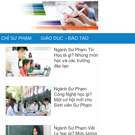
CHỈ SƯ PHẠM
GIÁO DỤC – ĐÀO TẠO
Ngành Sư Phạm Tin
Học là gì? Nhung môn
học và các trường
đào tạo
Ngành Sư Phạm
Công Nghệ học gì?
Một cơ hội mới cho
Sinh viên Sư Phạm
Ngành Sư Phạm Vật
Lý học gì? Mức lương