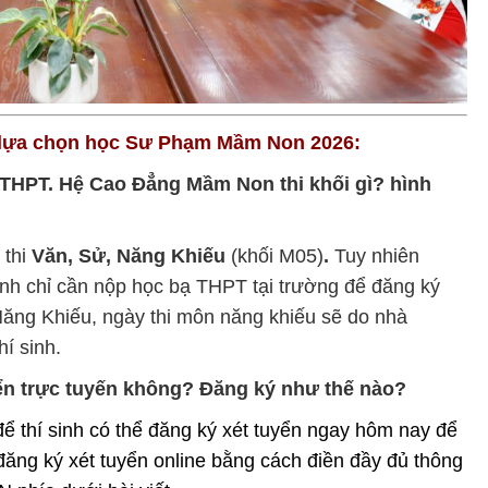
i lựa chọn học Sư Phạm Mầm Non 2026:
ệp THPT. Hệ Cao Đẳng Mầm Non thi khối gì? hình
thi
Văn, Sử, Năng Khiếu
(khối M05)
.
Tuy nhiên
sinh chỉ cần nộp học bạ THPT tại trường để đăng ký
Năng Khiếu, ngày thi môn năng khiếu sẽ do nhà
hí sinh.
yển trực tuyến không? Đăng ký như thế nào?
để thí sinh có thể đăng ký xét tuyển ngay hôm nay để
 đăng ký xét tuyển online bằng cách điền đầy đủ thông