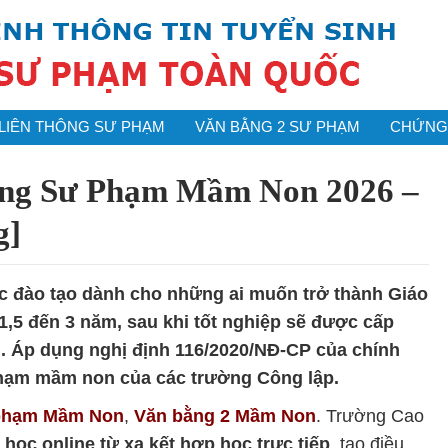
LIÊN THÔNG SƯ PHẠM
VĂN BẰNG 2 SƯ PHẠM
CHỨNG 
ng Sư Phạm Mầm Non 2026 –
g]
 đào tạo dành cho những ai muốn trở thành Giáo
1,5 đến 3 năm, sau khi tốt nghiệp sẽ được cấp
. Áp dụng nghị định 116/2020/NĐ-CP của chính
hạm mầm non của các trường Công lập.
 phạm Mầm Non
,
Văn bằng 2 Mầm Non
. Trường Cao
p
học online từ xa kết hợp học trực tiếp
, tạo điều