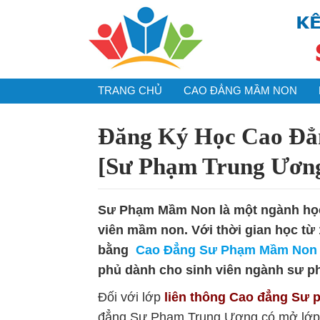
TRANG CHỦ
CAO ĐẲNG MẦM NON
Đăng Ký Học Cao Đẳ
[Sư Phạm Trung Ươn
Sư Phạm Mầm Non là một ngành học
viên mầm non. Với thời gian học từ 
bằng
Cao Đẳng Sư Phạm Mầm Non
phủ dành cho sinh viên ngành sư p
Đối với lớp
liên thông Cao đẳng Sư
đẳng Sư Phạm Trung Ương có mở lớ