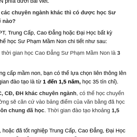
phía dưới bài viết.
ĐH các chuyên ngành khác thì có được học Sư
ế nào?
HPT, Trung Cấp, Cao Đẳng hoặc Đại Học bất kỳ
hể học Sư Phạm Mầm Non chi tiết như sau:
, thời gian học Cao Đẳng Sư Phạm Mầm Non là
3
rung cấp mầm non, bạn có thể lựa chọn liên thông lên
an đào tạo là từ
1 đến 1,5 năm,
học 35 tín chỉ).
TC, CĐ, ĐH khác chuyên ngành
, có thể học chuyển
ng sẽ căn cứ vào bảng điểm của văn bằng đã học
ôn chung đã học
. Thời gian đào tạo khoảng
1,5
 hoặc đã tốt nghiệp Trung Cấp, Cao Đẳng, Đại Học