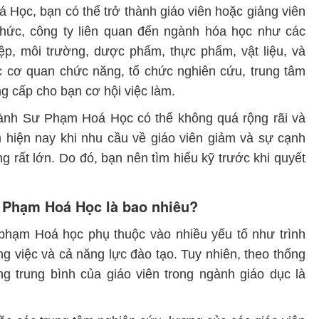
 Học, bạn có thể trở thành giáo viên hoặc giảng viên
 chức, công ty liên quan đến ngành hóa học như các
ệp, môi trường, dược phẩm, thực phẩm, vật liệu, và
c cơ quan chức năng, tổ chức nghiên cứu, trung tâm
ng cấp cho bạn cơ hội việc làm.
ngành Sư Phạm Hoá Học có thể không quá rộng rãi và
ểm hiện nay khi nhu cầu về giáo viên giảm và sự cạnh
g rất lớn. Do đó, bạn nên tìm hiểu kỹ trước khi quyết
ư Phạm Hoá Học là bao nhiêu?
 phạm Hoá học phụ thuộc vào nhiều yếu tố như trình
ông việc và cả năng lực đào tạo. Tuy nhiên, theo thống
g trung bình của giáo viên trong ngành giáo dục là