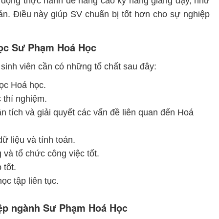
t động thực hành để nâng cao kỹ năng giảng dạy, như
n. Điều này giúp SV chuẩn bị tốt hơn cho sự nghiệp
 học Sư Phạm Hoá Học
inh viên cần có những tố chất sau đây:
ọc Hoá học.
c thí nghiệm.
n tích và giải quyết các vấn đề liên quan đến Hoá
ữ liệu và tính toán.
g và tổ chức công việc tốt.
 tốt.
c tập liên tục.
hiệp ngành Sư Phạm Hoá Học