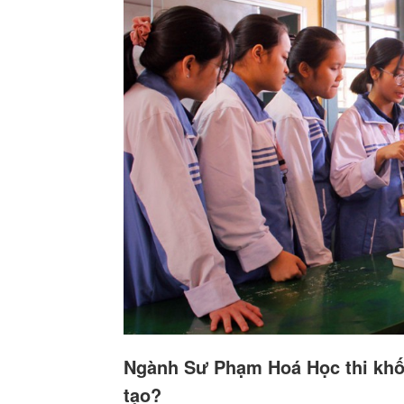
Ngành Sư Phạm Hoá Học thi khố
tạo?