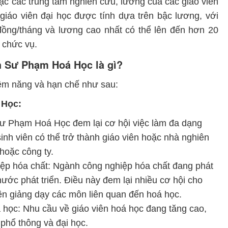
oặc các trung tâm nghiên cứu, lương của các giáo viên
giáo viên đại học được tính dựa trên bậc lương, với
đồng/tháng và lương cao nhất có thể lên đến hơn 20
 chức vụ.
h Sư Phạm Hoá Học là gì?
m năng và hạn chế như sau:
 Học:
Sư Phạm Hoá Học đem lại cơ hội việc làm đa dạng
 sinh viên có thể trở thành giáo viên hoặc nhà nghiên
hoặc công ty.
iệp hóa chất: Ngành công nghiệp hóa chất đang phát
 nước phát triển. Điều này đem lại nhiều cơ hội cho
ên giảng dạy các môn liên quan đến hoá học.
 học: Nhu cầu về giáo viên hoá học đang tăng cao,
 phổ thông và đại học.