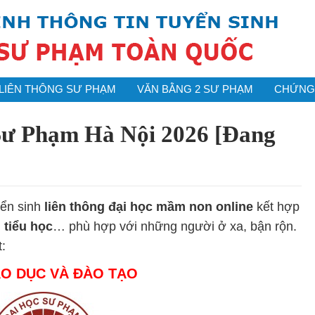
LIÊN THÔNG SƯ PHẠM
VĂN BẰNG 2 SƯ PHẠM
CHỨNG 
Sư Phạm Hà Nội 2026 [Đang
yển sinh
liên thông đại học mầm non online
kết hợp
 tiểu học
… phù hợp với những người ở xa, bận rộn.
t:
O DỤC VÀ ĐÀO TẠO