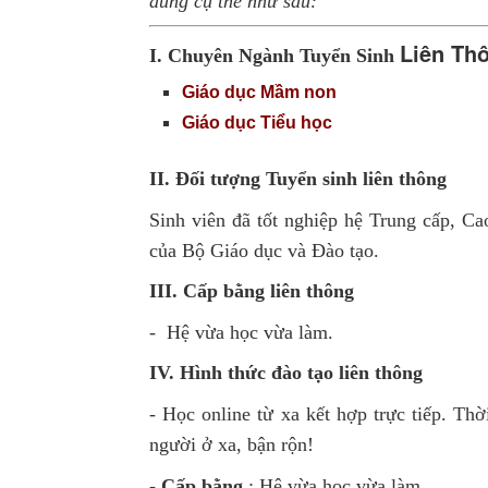
dung cụ thể như sau:
Liên Th
I. Chuyên Ngành Tuyển Sinh
Giáo dục Mầm non
Giáo dục Tiểu học
II. Đối tượng Tuyển sinh liên thông
Sinh viên đã tốt nghiệp hệ Trung cấp, C
của Bộ Giáo dục và Đào tạo.
III. Cấp bằng liên thông
- Hệ vừa học vừa làm.
IV. Hình thức đào tạo liên thông
- Học online từ xa kết hợp trực tiếp. Th
người ở xa, bận rộn!
-
Cấp bằng
: Hệ vừa học vừa làm