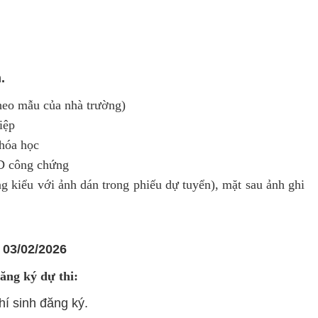
.
heo mẫu của nhà trường)
iệp
hóa học
ND công chứng
 kiểu với ảnh dán trong phiếu dự tuyển), mặt sau ảnh ghi
y
03/02/2026
ăng ký dự thi:
thí sinh đăng ký.