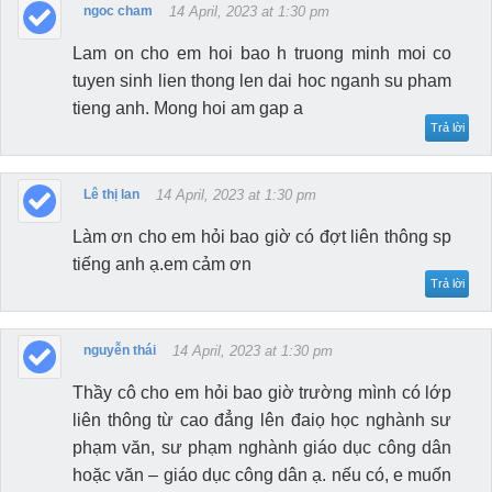
ngoc cham
14 April, 2023 at 1:30 pm
Lam on cho em hoi bao h truong minh moi co
tuyen sinh lien thong len dai hoc nganh su pham
tieng anh. Mong hoi am gap a
Trả lời
Lê thị lan
14 April, 2023 at 1:30 pm
Làm ơn cho em hỏi bao giờ có đợt liên thông sp
tiếng anh ạ.em cảm ơn
Trả lời
nguyễn thái
14 April, 2023 at 1:30 pm
Thầy cô cho em hỏi bao giờ trường mình có lớp
liên thông từ cao đẳng lên đaiọ học nghành sư
phạm văn, sư phạm nghành giáo dục công dân
hoặc văn – giáo dục công dân ạ. nếu có, e muốn