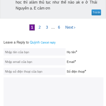
học thì alàm thủ tục như thế nào ak e ở Thái
Nguyên ạ. E cảm ơn
Trả lời
1
2
3
…
6
Next ›
Leave a Reply to
Quỳnh
Cancel reply
Họ tên
*
Email
*
Số điện thoại
*