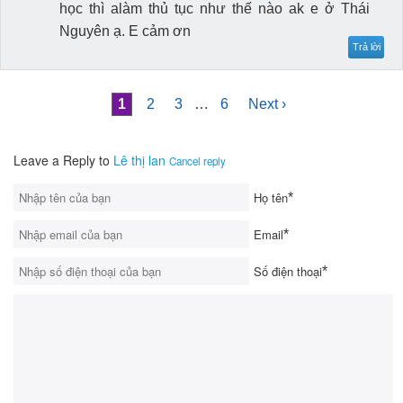
học thì alàm thủ tục như thế nào ak e ở Thái
Nguyên ạ. E cảm ơn
Trả lời
1
2
3
…
6
Next ›
Leave a Reply to
Lê thị lan
Cancel reply
Họ tên
*
Email
*
Số điện thoại
*