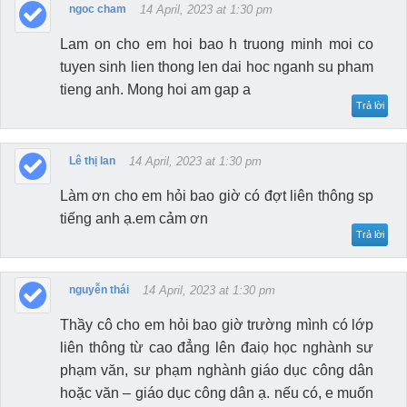
ngoc cham
14 April, 2023 at 1:30 pm
Lam on cho em hoi bao h truong minh moi co
tuyen sinh lien thong len dai hoc nganh su pham
tieng anh. Mong hoi am gap a
Trả lời
Lê thị lan
14 April, 2023 at 1:30 pm
Làm ơn cho em hỏi bao giờ có đợt liên thông sp
tiếng anh ạ.em cảm ơn
Trả lời
nguyễn thái
14 April, 2023 at 1:30 pm
Thầy cô cho em hỏi bao giờ trường mình có lớp
liên thông từ cao đẳng lên đaiọ học nghành sư
phạm văn, sư phạm nghành giáo dục công dân
hoặc văn – giáo dục công dân ạ. nếu có, e muốn